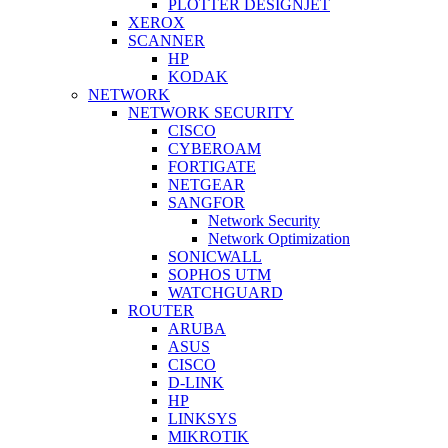
PLOTTER DESIGNJET
XEROX
SCANNER
HP
KODAK
NETWORK
NETWORK SECURITY
CISCO
CYBEROAM
FORTIGATE
NETGEAR
SANGFOR
Network Security
Network Optimization
SONICWALL
SOPHOS UTM
WATCHGUARD
ROUTER
ARUBA
ASUS
CISCO
D-LINK
HP
LINKSYS
MIKROTIK