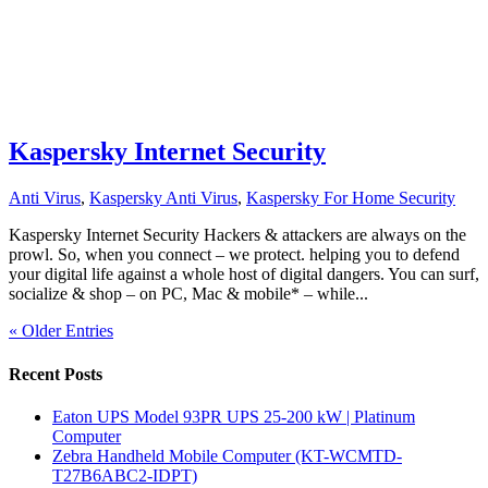
Kaspersky Internet Security
Anti Virus
,
Kaspersky Anti Virus
,
Kaspersky For Home Security
Kaspersky Internet Security Hackers & attackers are always on the
prowl. So, when you connect – we protect. helping you to defend
your digital life against a whole host of digital dangers. You can surf,
socialize & shop – on PC, Mac & mobile* – while...
« Older Entries
Recent Posts
Eaton UPS Model 93PR UPS 25-200 kW | Platinum
Computer
Zebra Handheld Mobile Computer (KT-WCMTD-
T27B6ABC2-IDPT)