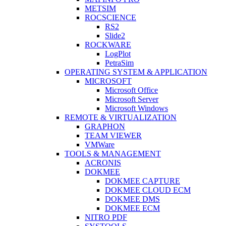
METSIM
ROCSCIENCE
RS2
Slide2
ROCKWARE
LogPlot
PetraSim
OPERATING SYSTEM & APPLICATION
MICROSOFT
Microsoft Office
Microsoft Server
Microsoft Windows
REMOTE & VIRTUALIZATION
GRAPHON
TEAM VIEWER
VMWare
TOOLS & MANAGEMENT
ACRONIS
DOKMEE
DOKMEE CAPTURE
DOKMEE CLOUD ECM
DOKMEE DMS
DOKMEE ECM
NITRO PDF