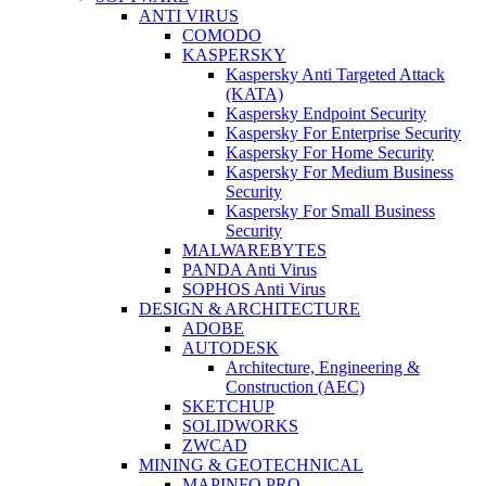
ANTI VIRUS
COMODO
KASPERSKY
Kaspersky Anti Targeted Attack
(KATA)
Kaspersky Endpoint Security
Kaspersky For Enterprise Security
Kaspersky For Home Security
Kaspersky For Medium Business
Security
Kaspersky For Small Business
Security
MALWAREBYTES
PANDA Anti Virus
SOPHOS Anti Virus
DESIGN & ARCHITECTURE
ADOBE
AUTODESK
Architecture, Engineering &
Construction (AEC)
SKETCHUP
SOLIDWORKS
ZWCAD
MINING & GEOTECHNICAL
MAPINFO PRO