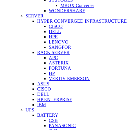
SYSTOOLS
MBOX Converter
WONDERSHARE
SERVER
HYPER CONVERGED INFRASTRUCTURE
CISCO
DELL
HPE
LENOVO
SANGFOR
RACK SERVER
APC
ASTERIX
FORTUNA
HP
VERTIV EMERSON
ASUS
CISCO
DELL
HP ENTERPRISE
IBM
UPS
BATTERY
CSB
PANASONIC