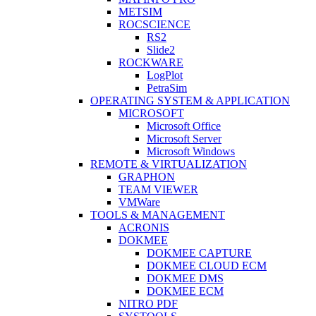
METSIM
ROCSCIENCE
RS2
Slide2
ROCKWARE
LogPlot
PetraSim
OPERATING SYSTEM & APPLICATION
MICROSOFT
Microsoft Office
Microsoft Server
Microsoft Windows
REMOTE & VIRTUALIZATION
GRAPHON
TEAM VIEWER
VMWare
TOOLS & MANAGEMENT
ACRONIS
DOKMEE
DOKMEE CAPTURE
DOKMEE CLOUD ECM
DOKMEE DMS
DOKMEE ECM
NITRO PDF