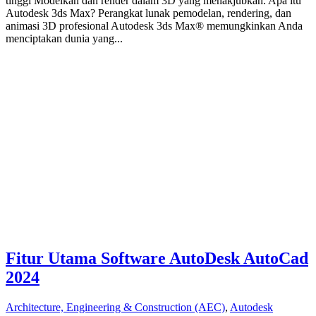
tinggi Modelkan dan render dalam 3D yang menakjubkan. Apa itu
Autodesk 3ds Max? Perangkat lunak pemodelan, rendering, dan
animasi 3D profesional Autodesk 3ds Max® memungkinkan Anda
menciptakan dunia yang...
Fitur Utama Software AutoDesk AutoCad
2024
Architecture, Engineering & Construction (AEC)
,
Autodesk