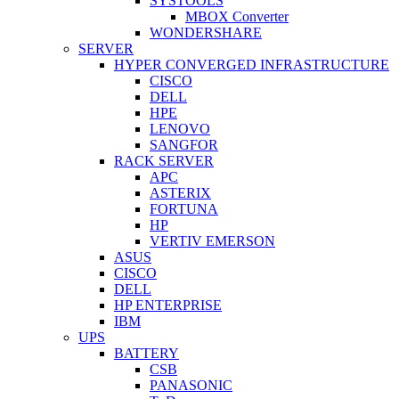
SYSTOOLS
MBOX Converter
WONDERSHARE
SERVER
HYPER CONVERGED INFRASTRUCTURE
CISCO
DELL
HPE
LENOVO
SANGFOR
RACK SERVER
APC
ASTERIX
FORTUNA
HP
VERTIV EMERSON
ASUS
CISCO
DELL
HP ENTERPRISE
IBM
UPS
BATTERY
CSB
PANASONIC