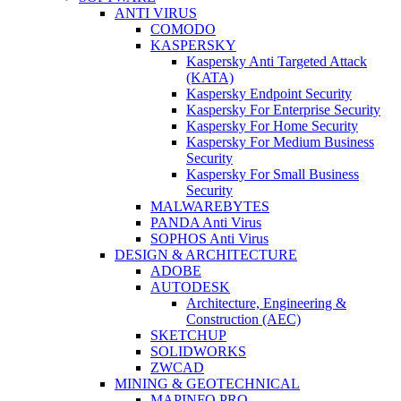
ANTI VIRUS
COMODO
KASPERSKY
Kaspersky Anti Targeted Attack
(KATA)
Kaspersky Endpoint Security
Kaspersky For Enterprise Security
Kaspersky For Home Security
Kaspersky For Medium Business
Security
Kaspersky For Small Business
Security
MALWAREBYTES
PANDA Anti Virus
SOPHOS Anti Virus
DESIGN & ARCHITECTURE
ADOBE
AUTODESK
Architecture, Engineering &
Construction (AEC)
SKETCHUP
SOLIDWORKS
ZWCAD
MINING & GEOTECHNICAL
MAPINFO PRO