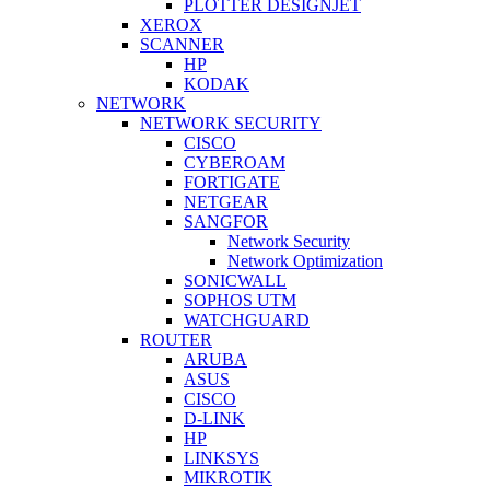
PLOTTER DESIGNJET
XEROX
SCANNER
HP
KODAK
NETWORK
NETWORK SECURITY
CISCO
CYBEROAM
FORTIGATE
NETGEAR
SANGFOR
Network Security
Network Optimization
SONICWALL
SOPHOS UTM
WATCHGUARD
ROUTER
ARUBA
ASUS
CISCO
D-LINK
HP
LINKSYS
MIKROTIK