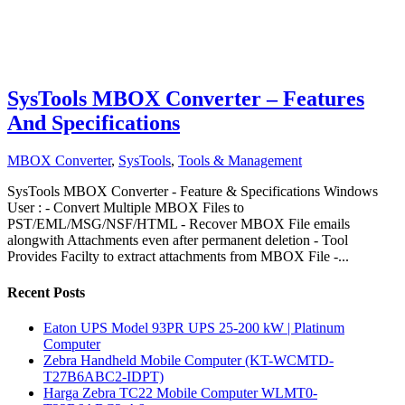
SysTools MBOX Converter – Features
And Specifications
MBOX Converter
,
SysTools
,
Tools & Management
SysTools MBOX Converter - Feature & Specifications Windows
User : - Convert Multiple MBOX Files to
PST/EML/MSG/NSF/HTML - Recover MBOX File emails
alongwith Attachments even after permanent deletion - Tool
Provides Facilty to extract attachments from MBOX File -...
Recent Posts
Eaton UPS Model 93PR UPS 25-200 kW | Platinum
Computer
Zebra Handheld Mobile Computer (KT-WCMTD-
T27B6ABC2-IDPT)
Harga Zebra TC22 Mobile Computer WLMT0-