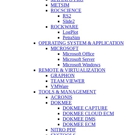
METSIM
ROCSCIENCE
RS2
Slide2
ROCKWARE
LogPlot
PetraSim
OPERATING SYSTEM & APPLICATION
MICROSOFT
Microsoft Office
Microsoft Server
Microsoft Windows
REMOTE & VIRTUALIZATION
GRAPHON
TEAM VIEWER
VMWare
TOOLS & MANAGEMENT
ACRONIS
DOKMEE
DOKMEE CAPTURE
DOKMEE CLOUD ECM
DOKMEE DMS
DOKMEE ECM
NITRO PDF