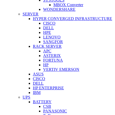
SYSTOOLS
MBOX Converter
WONDERSHARE
SERVER
HYPER CONVERGED INFRASTRUCTURE
CISCO
DELL
HPE
LENOVO
SANGFOR
RACK SERVER
APC
ASTERIX
FORTUNA
HP
VERTIV EMERSON
ASUS
CISCO
DELL
HP ENTERPRISE
IBM
UPS
BATTERY
CSB
PANASONIC