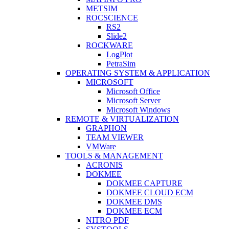
METSIM
ROCSCIENCE
RS2
Slide2
ROCKWARE
LogPlot
PetraSim
OPERATING SYSTEM & APPLICATION
MICROSOFT
Microsoft Office
Microsoft Server
Microsoft Windows
REMOTE & VIRTUALIZATION
GRAPHON
TEAM VIEWER
VMWare
TOOLS & MANAGEMENT
ACRONIS
DOKMEE
DOKMEE CAPTURE
DOKMEE CLOUD ECM
DOKMEE DMS
DOKMEE ECM
NITRO PDF