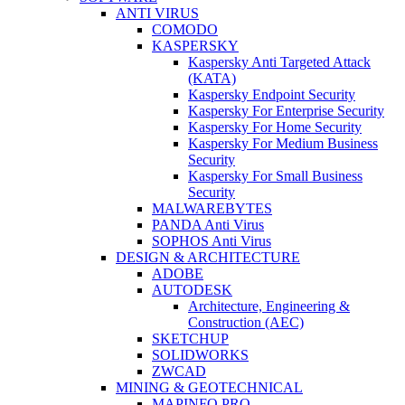
ANTI VIRUS
COMODO
KASPERSKY
Kaspersky Anti Targeted Attack
(KATA)
Kaspersky Endpoint Security
Kaspersky For Enterprise Security
Kaspersky For Home Security
Kaspersky For Medium Business
Security
Kaspersky For Small Business
Security
MALWAREBYTES
PANDA Anti Virus
SOPHOS Anti Virus
DESIGN & ARCHITECTURE
ADOBE
AUTODESK
Architecture, Engineering &
Construction (AEC)
SKETCHUP
SOLIDWORKS
ZWCAD
MINING & GEOTECHNICAL
MAPINFO PRO