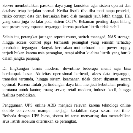
Server membutuhkan pasokan daya yang konsisten agar sistem operasi dan
database tetap berjalan normal. Ketika listrik tiba-tiba mati tanpa proteksi,
risiko corrupt data dan kerusakan hard disk menjadi jauh lebih tinggi. Hal
yang sama juga berlaku pada sistem CCTV. Rekaman penting dapat hilang
saat proses penyimpanan terganggu karena pasokan listrik tidak stabil.
Selain itu, perangkat jaringan seperti router, switch managed, NAS storage,
hingga access control juga termasuk perangkat yang sensitif terhadap
perubahan tegangan. Banyak kerusakan motherboard atau power supply
terjadi bukan karena usia perangkat, tetapi akibat kualitas listrik yang buruk
dalam jangka panjang.
Di lingkungan bisnis modern, downtime beberapa menit saja bisa
berdampak besar. Aktivitas operasional berhenti, akses data terganggu,
transaksi tertunda, hingga sistem keamanan tidak dapat dipantau secara
optimal. Karena itulah perlindungan daya kini menjadi kebutuhan penting,
terutama untuk kantor, ruang server, retail modern, industri kecil, hingga
fasilitas pendidikan.
Penggunaan UPS online ABB menjadi relevan karena teknologi online
double conversion mampu menjaga kestabilan daya secara real-time.
Berbeda dengan UPS biasa, sistem ini terus menyaring dan menstabilkan
arus listrik sebelum diteruskan ke perangkat.