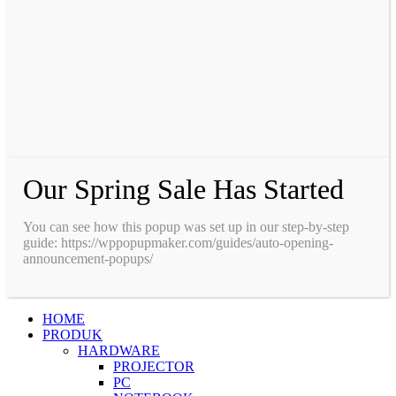
Our Spring Sale Has Started
You can see how this popup was set up in our step-by-step
guide: https://wppopupmaker.com/guides/auto-opening-
announcement-popups/
HOME
PRODUK
HARDWARE
PROJECTOR
PC