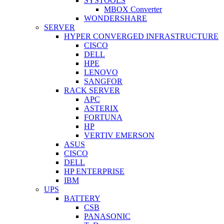
SYSTOOLS
MBOX Converter
WONDERSHARE
SERVER
HYPER CONVERGED INFRASTRUCTURE
CISCO
DELL
HPE
LENOVO
SANGFOR
RACK SERVER
APC
ASTERIX
FORTUNA
HP
VERTIV EMERSON
ASUS
CISCO
DELL
HP ENTERPRISE
IBM
UPS
BATTERY
CSB
PANASONIC