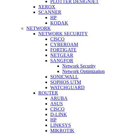
PLOTTER DESIGNJET
XEROX
SCANNER
HP
KODAK
NETWORK
NETWORK SECURITY
CISCO
CYBEROAM
FORTIGATE
NETGEAR
SANGFOR
Network Security
Network Optimization
SONICWALL
SOPHOS UTM
WATCHGUARD
ROUTER
ARUBA
ASUS
CISCO
D-LINK
HP
LINKSYS
MIKROTIK