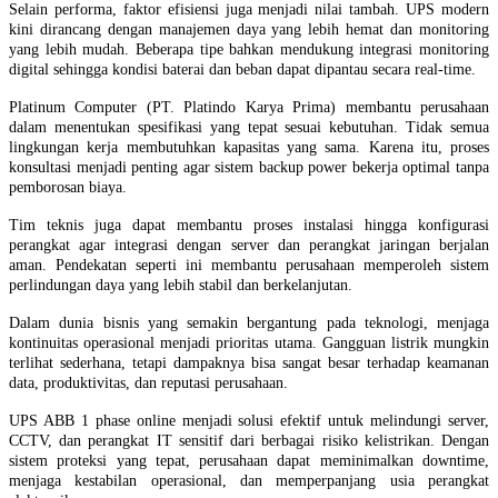
Selain performa, faktor efisiensi juga menjadi nilai tambah. UPS modern
kini dirancang dengan manajemen daya yang lebih hemat dan monitoring
yang lebih mudah. Beberapa tipe bahkan mendukung integrasi monitoring
digital sehingga kondisi baterai dan beban dapat dipantau secara real-time.
Platinum Computer (PT. Platindo Karya Prima) membantu perusahaan
dalam menentukan spesifikasi yang tepat sesuai kebutuhan. Tidak semua
lingkungan kerja membutuhkan kapasitas yang sama. Karena itu, proses
konsultasi menjadi penting agar sistem backup power bekerja optimal tanpa
pemborosan biaya.
Tim teknis juga dapat membantu proses instalasi hingga konfigurasi
perangkat agar integrasi dengan server dan perangkat jaringan berjalan
aman. Pendekatan seperti ini membantu perusahaan memperoleh sistem
perlindungan daya yang lebih stabil dan berkelanjutan.
Dalam dunia bisnis yang semakin bergantung pada teknologi, menjaga
kontinuitas operasional menjadi prioritas utama. Gangguan listrik mungkin
terlihat sederhana, tetapi dampaknya bisa sangat besar terhadap keamanan
data, produktivitas, dan reputasi perusahaan.
UPS ABB 1 phase online menjadi solusi efektif untuk melindungi server,
CCTV, dan perangkat IT sensitif dari berbagai risiko kelistrikan. Dengan
sistem proteksi yang tepat, perusahaan dapat meminimalkan downtime,
menjaga kestabilan operasional, dan memperpanjang usia perangkat