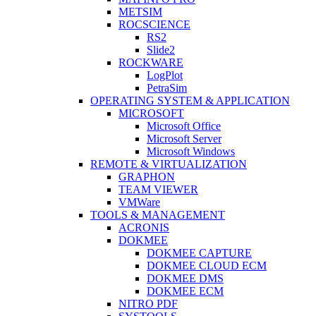
METSIM
ROCSCIENCE
RS2
Slide2
ROCKWARE
LogPlot
PetraSim
OPERATING SYSTEM & APPLICATION
MICROSOFT
Microsoft Office
Microsoft Server
Microsoft Windows
REMOTE & VIRTUALIZATION
GRAPHON
TEAM VIEWER
VMWare
TOOLS & MANAGEMENT
ACRONIS
DOKMEE
DOKMEE CAPTURE
DOKMEE CLOUD ECM
DOKMEE DMS
DOKMEE ECM
NITRO PDF