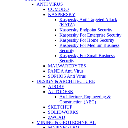
ANTI VIRUS
COMODO
KASPERSKY
Kaspersky Anti Targeted Attack
(KATA)
Kaspersky Endpoint Security
Kaspersky For Enterprise Security
Kaspersky For Home Security
Kaspersky For Medium Business
Security
Kaspersky For Small Business
Security
MALWAREBYTES
PANDA Anti Virus
SOPHOS Anti Virus
DESIGN & ARCHITECTURE
ADOBE
AUTODESK
Architecture, Engineering &
Construction (AEC)
SKETCHUP
SOLIDWORKS
ZWCAD
MINING & GEOTECHNICAL
MAPINFO PRO