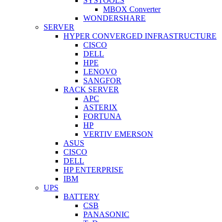
SYSTOOLS
MBOX Converter
WONDERSHARE
SERVER
HYPER CONVERGED INFRASTRUCTURE
CISCO
DELL
HPE
LENOVO
SANGFOR
RACK SERVER
APC
ASTERIX
FORTUNA
HP
VERTIV EMERSON
ASUS
CISCO
DELL
HP ENTERPRISE
IBM
UPS
BATTERY
CSB
PANASONIC