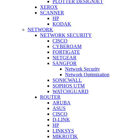
PLOTTER DESIGNJET
XEROX
SCANNER
HP
KODAK
NETWORK
NETWORK SECURITY
CISCO
CYBEROAM
FORTIGATE
NETGEAR
SANGFOR
Network Security
Network Optimization
SONICWALL
SOPHOS UTM
WATCHGUARD
ROUTER
ARUBA
ASUS
CISCO
D-LINK
HP
LINKSYS
MIKROTIK