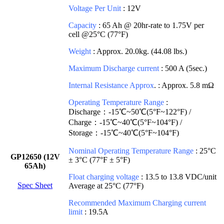
Voltage Per Unit
: 12V
Capacity
: 65 Ah @ 20hr-rate to 1.75V per
cell @25°C (77°F)
Weight
: Approx. 20.0kg. (44.08 lbs.)
Maximum Discharge current
: 500 A (5sec.)
Internal Resistance Approx
. : Approx. 5.8 mΩ
Operating Temperature Range
:
Discharge：-15℃~50℃(5°F~122°F) /
Charge：-15℃~40℃(5°F~104°F) /
Storage：-15℃~40℃(5°F~104°F)
Nominal Operating Temperature Range
: 25°C
GP12650 (12V
± 3°C (77°F ± 5°F)
65Ah)
Float charging voltage
: 13.5 to 13.8 VDC/unit
Spec Sheet
Average at 25°C (77°F)
Recommended Maximum Charging current
limit
: 19.5A