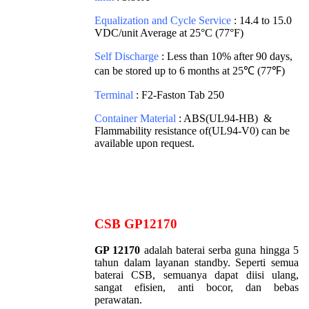
Equalization and Cycle Service
: 14.4 to 15.0
VDC/unit Average at 25°C (77°F)
Self Discharge
: Less than 10% after 90 days,
can be stored up to 6 months at 25℃ (77℉)
Terminal
: F2-Faston Tab 250
Container Material
: ABS(UL94-HB) &
Flammability resistance of(UL94-V0) can be
available upon request.
CSB GP12170
GP 12170
adalah baterai serba guna hingga 5
tahun dalam layanan standby. Seperti semua
baterai CSB, semuanya dapat diisi ulang,
sangat efisien, anti bocor, dan bebas
perawatan.