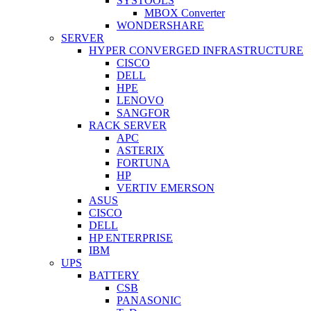
SYSTOOLS
MBOX Converter
WONDERSHARE
SERVER
HYPER CONVERGED INFRASTRUCTURE
CISCO
DELL
HPE
LENOVO
SANGFOR
RACK SERVER
APC
ASTERIX
FORTUNA
HP
VERTIV EMERSON
ASUS
CISCO
DELL
HP ENTERPRISE
IBM
UPS
BATTERY
CSB
PANASONIC