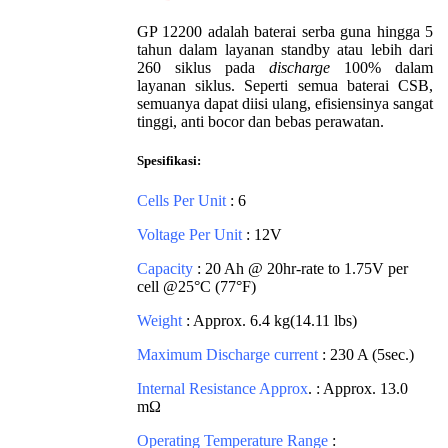
GP 12200 adalah baterai serba guna hingga 5
tahun dalam layanan standby atau lebih dari
260 siklus pada
discharge
100% dalam
layanan siklus. Seperti semua baterai CSB,
semuanya dapat diisi ulang, efisiensinya sangat
tinggi, anti bocor dan bebas perawatan.
Spesifikasi:
Cells Per Unit
: 6
Voltage Per Unit
: 12V
Capacity
: 20 Ah @ 20hr-rate to 1.75V per
cell @25°C (77°F)
Weight
: Approx. 6.4 kg(14.11 lbs)
Maximum Discharge current
: 230 A (5sec.)
Internal Resistance Approx
. : Approx. 13.0
mΩ
Operating Temperature Range
: