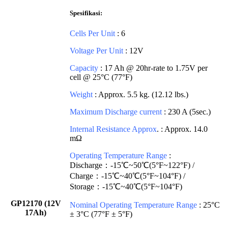
Spesifikasi:
Cells Per Unit
: 6
Voltage Per Unit
: 12V
Capacity
: 17 Ah @ 20hr-rate to 1.75V per
cell @ 25°C (77°F)
Weight
: Approx. 5.5 kg. (12.12 lbs.)
Maximum Discharge current
: 230 A (5sec.)
Internal Resistance Approx
. : Approx. 14.0
mΩ
Operating Temperature Range
:
Discharge：-15℃~50℃(5°F~122°F) /
Charge：-15℃~40℃(5°F~104°F) /
Storage：-15℃~40℃(5°F~104°F)
GP12170 (12V
Nominal Operating Temperature Range
: 25°C
17Ah)
± 3°C (77°F ± 5°F)