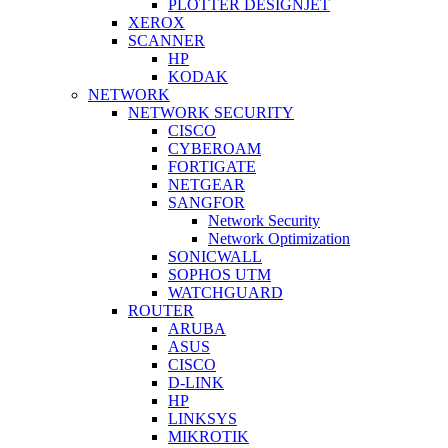
PLOTTER DESIGNJET
XEROX
SCANNER
HP
KODAK
NETWORK
NETWORK SECURITY
CISCO
CYBEROAM
FORTIGATE
NETGEAR
SANGFOR
Network Security
Network Optimization
SONICWALL
SOPHOS UTM
WATCHGUARD
ROUTER
ARUBA
ASUS
CISCO
D-LINK
HP
LINKSYS
MIKROTIK