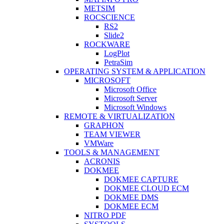
METSIM
ROCSCIENCE
RS2
Slide2
ROCKWARE
LogPlot
PetraSim
OPERATING SYSTEM & APPLICATION
MICROSOFT
Microsoft Office
Microsoft Server
Microsoft Windows
REMOTE & VIRTUALIZATION
GRAPHON
TEAM VIEWER
VMWare
TOOLS & MANAGEMENT
ACRONIS
DOKMEE
DOKMEE CAPTURE
DOKMEE CLOUD ECM
DOKMEE DMS
DOKMEE ECM
NITRO PDF