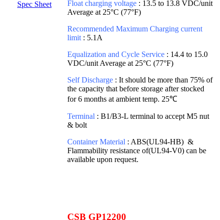
Float charging voltage
: 13.5 to 13.8 VDC/unit
Spec Sheet
Average at 25°C (77°F)
Recommended Maximum Charging current
limit
: 5.1A
Equalization and Cycle Service
: 14.4 to 15.0
VDC/unit Average at 25°C (77°F)
Self Discharge
: It should be more than 75% of
the capacity that before storage after stocked
for 6 months at ambient temp. 25℃
Terminal
: B1/B3-L terminal to accept M5 nut
& bolt
Container Material
: ABS(UL94-HB) &
Flammability resistance of(UL94-V0) can be
available upon request.
CSB GP12200