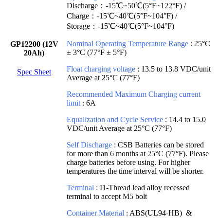
Discharge：-15℃~50℃(5°F~122°F) /
Charge：-15℃~40℃(5°F~104°F) /
Storage：-15℃~40℃(5°F~104°F)
Nominal Operating Temperature Range
: 25°C
GP12200 (12V
± 3°C (77°F ± 5°F)
20Ah)
Float charging voltage
: 13.5 to 13.8 VDC/unit
Spec Sheet
Average at 25°C (77°F)
Recommended Maximum Charging current
limit
: 6A
Equalization and Cycle Service
: 14.4 to 15.0
VDC/unit Average at 25°C (77°F)
Self Discharge
: CSB Batteries can be stored
for more than 6 months at 25°C (77°F). Please
charge batteries before using. For higher
temperatures the time interval will be shorter.
Terminal
: I1-Thread lead alloy recessed
terminal to accept M5 bolt
Container Material
: ABS(UL94-HB) &