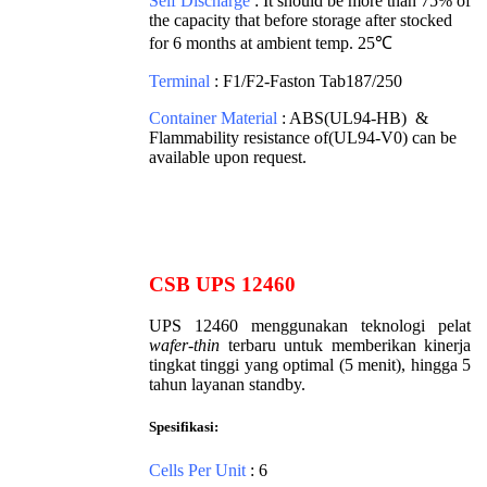
Self Discharge
: It should be more than 75% of
the capacity that before storage after stocked
for 6 months at ambient temp. 25℃
Terminal
: F1/F2-Faston Tab187/250
Container Material
: ABS(UL94-HB) &
Flammability resistance of(UL94-V0) can be
available upon request.
CSB UPS 12460
UPS 12460 menggunakan teknologi pelat
wafer-thin
terbaru untuk memberikan kinerja
tingkat tinggi yang optimal (5 menit), hingga 5
tahun layanan standby.
Spesifikasi:
Cells Per Unit
: 6