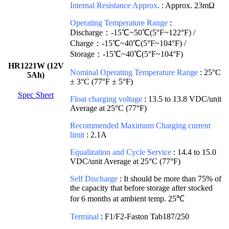
Internal Resistance Approx
. : Approx. 23mΩ
Operating Temperature Range
:
Discharge：-15℃~50℃(5°F~122°F) /
Charge：-15℃~40℃(5°F~104°F) /
Storage：-15℃~40℃(5°F~104°F)
HR1221W (12V
Nominal Operating Temperature Range
: 25°C
5Ah)
± 3°C (77°F ± 5°F)
Spec Sheet
Float charging voltage
: 13.5 to 13.8 VDC/unit
Average at 25°C (77°F)
Recommended Maximum Charging current
limit
: 2.1A
Equalization and Cycle Service
: 14.4 to 15.0
VDC/unit Average at 25°C (77°F)
Self Discharge
: It should be more than 75% of
the capacity that before storage after stocked
for 6 months at ambient temp. 25℃
Terminal
: F1/F2-Faston Tab187/250