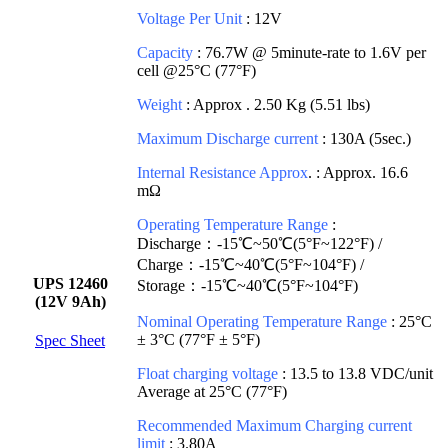
Voltage Per Unit
: 12V
Capacity
: 76.7W @ 5minute-rate to 1.6V per
cell @25°C (77°F)
Weight
: Approx . 2.50 Kg (5.51 lbs)
Maximum Discharge current
: 130A (5sec.)
Internal Resistance Approx
. : Approx. 16.6
mΩ
Operating Temperature Range
:
Discharge：-15℃~50℃(5°F~122°F) /
Charge：-15℃~40℃(5°F~104°F) /
UPS 12460
Storage：-15℃~40℃(5°F~104°F)
(12V 9Ah)
Nominal Operating Temperature Range
: 25°C
± 3°C (77°F ± 5°F)
Spec Sheet
Float charging voltage
: 13.5 to 13.8 VDC/unit
Average at 25°C (77°F)
Recommended Maximum Charging current
limit
: 3.80A