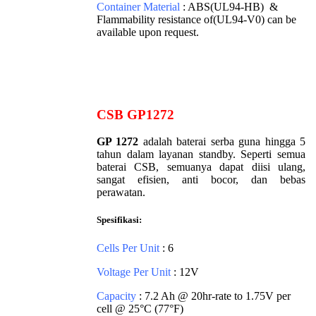
Container Material
: ABS(UL94-HB) &
Flammability resistance of(UL94-V0) can be
available upon request.
CSB GP1272
GP 1272
adalah baterai serba guna hingga 5
tahun dalam layanan standby. Seperti semua
baterai CSB, semuanya dapat diisi ulang,
sangat efisien, anti bocor, dan bebas
perawatan.
Spesifikasi:
Cells Per Unit
: 6
Voltage Per Unit
: 12V
Capacity
: 7.2 Ah @ 20hr-rate to 1.75V per
cell @ 25°C (77°F)