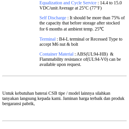
Equalization and Cycle Service
: 14.4 to 15.0
VDC/unit Average at 25°C (77°F)
Self Discharge
: It should be more than 75% of
the capacity that before storage after stocked
for 6 months at ambient temp. 25℃
Terminal
: B4-L terminal or Recessed Type to
accept M6 nut & bolt
Container Material
: ABS(UL94-HB) &
Flammability resistance of(UL94-V0) can be
available upon request.
Untuk kebutuhan baterai CSB tipe / model lainnya silahkan
tanyakan langsung kepada kami. Jaminan harga terbaik dan produk
bergaransi pabrik,