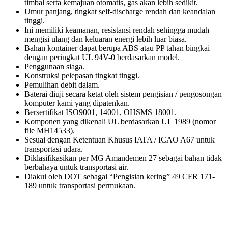
timbal serta kemajuan otomatis, gas akan lebih sedikit.
Umur panjang, tingkat self-discharge rendah dan keandalan
tinggi.
Ini memiliki keamanan, resistansi rendah sehingga mudah
mengisi ulang dan keluaran energi lebih luar biasa.
Bahan kontainer dapat berupa ABS atau PP tahan bingkai
dengan peringkat UL 94V-0 berdasarkan model.
Penggunaan siaga.
Konstruksi pelepasan tingkat tinggi.
Pemulihan debit dalam.
Baterai diuji secara ketat oleh sistem pengisian / pengosongan
komputer kami yang dipatenkan.
Bersertifikat ISO9001, 14001, OHSMS 18001.
Komponen yang dikenali UL berdasarkan UL 1989 (nomor
file MH14533).
Sesuai dengan Ketentuan Khusus IATA / ICAO A67 untuk
transportasi udara.
Diklasifikasikan per MG Amandemen 27 sebagai bahan tidak
berbahaya untuk transportasi air.
Diakui oleh DOT sebagai “Pengisian kering” 49 CFR 171-
189 untuk transportasi permukaan.