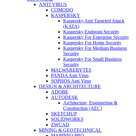
ANTI VIRUS
COMODO
KASPERSKY
Kaspersky Anti Targeted Attack
(KATA)
Kaspersky Endpoint Security
Kaspersky For Enterprise Security
Kaspersky For Home Security
Kaspersky For Medium Business
Security
Kaspersky For Small Business
Security
MALWAREBYTES
PANDA Anti Virus
SOPHOS Anti Virus
DESIGN & ARCHITECTURE
ADOBE
AUTODESK
Architecture, Engineering &
Construction (AEC)
SKETCHUP
SOLIDWORKS
ZWCAD
MINING & GEOTECHNICAL
MAPINFO PRO