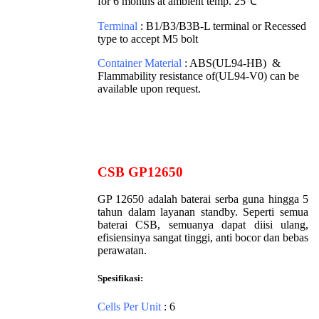
for 6 months at ambient temp. 25℃
Terminal
: B1/B3/B3B-L terminal or Recessed
type to accept M5 bolt
Container Material
: ABS(UL94-HB) &
Flammability resistance of(UL94-V0) can be
available upon request.
CSB GP12650
GP 12650 adalah baterai serba guna hingga 5
tahun dalam layanan standby. Seperti semua
baterai CSB, semuanya dapat diisi ulang,
efisiensinya sangat tinggi, anti bocor dan bebas
perawatan.
Spesifikasi:
Cells Per Unit
: 6