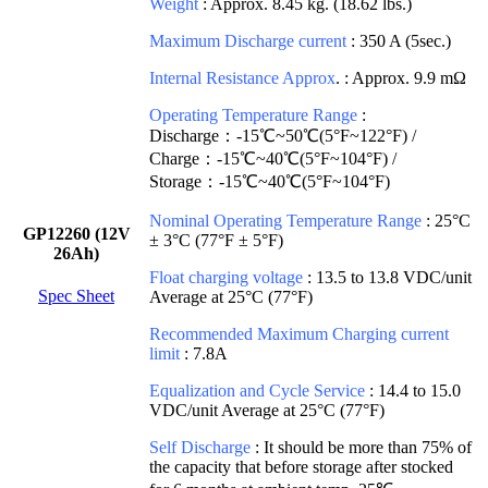
Weight
: Approx. 8.45 kg. (18.62 lbs.)
Maximum Discharge current
: 350 A (5sec.)
Internal Resistance Approx
. : Approx. 9.9 mΩ
Operating Temperature Range
:
Discharge：-15℃~50℃(5°F~122°F) /
Charge：-15℃~40℃(5°F~104°F) /
Storage：-15℃~40℃(5°F~104°F)
Nominal Operating Temperature Range
: 25°C
GP12260 (12V
± 3°C (77°F ± 5°F)
26Ah)
Float charging voltage
: 13.5 to 13.8 VDC/unit
Spec Sheet
Average at 25°C (77°F)
Recommended Maximum Charging current
limit
: 7.8A
Equalization and Cycle Service
: 14.4 to 15.0
VDC/unit Average at 25°C (77°F)
Self Discharge
: It should be more than 75% of
the capacity that before storage after stocked